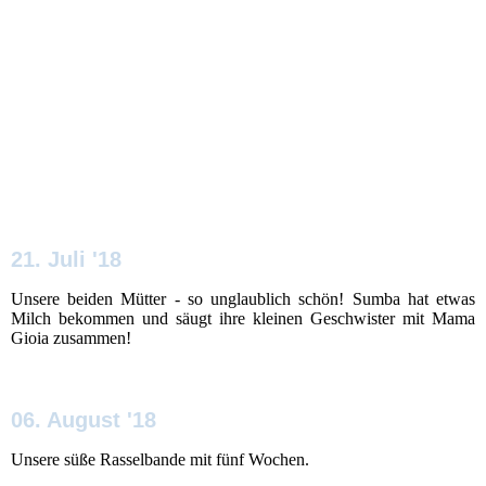
Orange2
Rot
Gruen
Blau
Braun
21. Juli '18
Unsere beiden Mütter - so unglaublich schön! Sumba hat etwas
Milch bekommen und säugt ihre kleinen Geschwister mit Mama
Gioia zusammen!
06. August '18
Unsere süße Rasselbande mit fünf Wochen.